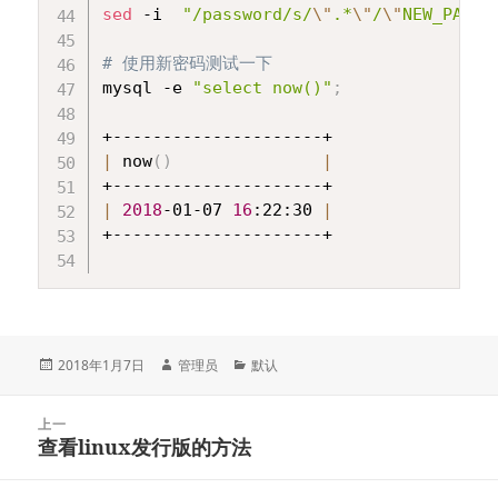
sed
 -i  
"/password/s/
\"
.*
\"
/
\"
NEW_PASSW
# 使用新密码测试一下
mysql -e 
"select now()"
;
|
 now
(
)
|
|
2018
-01-07 
16
:22:30 
|
+---------------------+

发
2018年1月7日
作
管理员
分
默认
布
者
类
于
文
上一
章
查看linux发行版的方法
上
导
篇
航