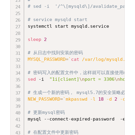
# sed -i  '/^\[mysqld\]/avalidate_passw
# service mysqld start
systemctl start mysqld.service

sleep
2
# 从日志中找到安装的密码
MYSQL_PASSWORD
=
`
cat
 /var/log/mysqld.log
# 密码写入的配置文件中，这样就可以直接使用mys
sed
 -i  
"1i[client]
\n
port = 3306
\n
host 
# 生成一个新的密码， mysql5.7的安全策略必
NEW_PASSWORD
=
`
mkpasswd -l 
18
 -d 
2
 -c 
3
 
# 更新mysql密码
mysql --connect-expired-password  -e 
"s
# 在配置文件中更新密码