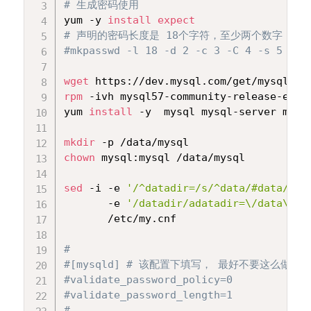
# 生成密码使用
yum -y 
install
expect
# 声明的密码长度是 18个字符，至少两个数字，三
#mkpasswd -l 18 -d 2 -c 3 -C 4 -s 5
wget
rpm
 -ivh mysql57-community-release-el7-1
yum 
install
 -y  mysql mysql-server mysql
mkdir
chown
 mysql:mysql /data/mysql

sed
 -i -e 
'/^datadir=/s/^data/#data/'
\
       -e 
'/datadir/adatadir=\/data\/my
       /etc/my.cnf

#
#[mysqld] # 该配置下填写， 最好不要这么做
#validate_password_policy=0
#validate_password_length=1
#