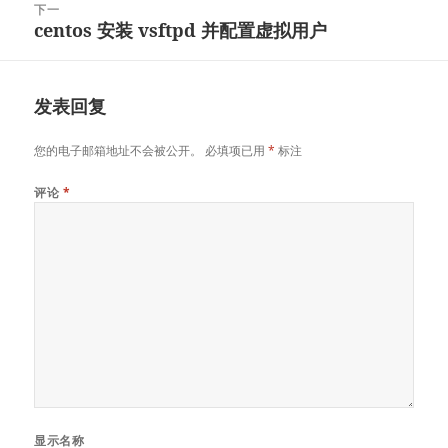
文
下一
章：
centos 安装 vsftpd 并配置虚拟用户
下
篇
文
章：
发表回复
您的电子邮箱地址不会被公开。
必填项已用
*
标注
评论
*
显示名称